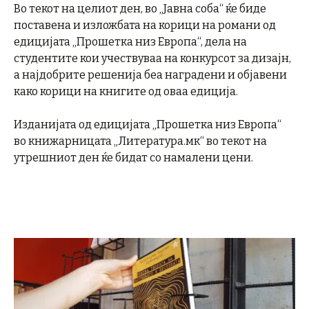
Во текот на целиот ден, во „Јавна соба“ ќе биде
поставена и изложбата на корици на романи од
едицијата „Прошетка низ Европа“, дела на
студентите кои учествуваа на конкурсот за дизајн,
а најдобрите решенија беа наградени и објавени
како корици на книгите од оваа едиција.
Изданијата од едицијата „Прошетка низ Европа“
во книжарницата „Литература.мк“ во текот на
утрешниот ден ќе бидат со намалени цени.