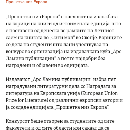
Прошетка низ Европа
„Прошетка низ Европа“ е насловот на изложбата
на корици на книги од истоимената едиција, што
е поставена од денеска во рамките на Летниот
саем на книгата во „Сити мол“ во Скопје. Кориците
се дела на студенти што лани учествуваа на
конкурс во организација на издавачката куќа „Арс
Ламина публикации“, а петте најдобри беа
наградени и објавени во едицијата.
Издавачот „Арс Ламина публикации“ избра пет
наградувани литературни дела со Наградата за
литература на Европската унија (European Union
Prize for Literature) од различни европски автори и
ја создаде едицијата „Прошетка низ Европа“.
Конкурсот беше отворен за студентите од сите
факултети и од сите области кои сакаат да се