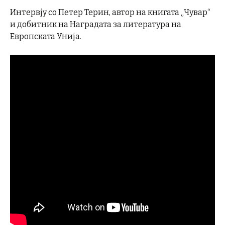
Интервју со Петер Терин, автор на книгата „Чувар“
и добитник на Наградата за литература на
Европската Унија.