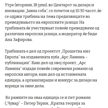
Утре (вторник, 18 јули), во Центарот за дизајн и
иновации „Јавна соба“, со почеток од 10.30 часот, ќе
се одржи трибина на тема предизвиците во
преведувањето на европските јазици. На
трибината ќе учествуваат повеќе преведувачи од
различни европски јазици, а модератор ќе биде
Ана Зафирова.
Трибината е дел од проектот „Прошетка низ
Европа“ на издавачката куќа „Арс Ламина –
публикации“. Како дел од овој проект, „Арс
Ламина“ издаде повеќе современи романи од
европски автори, како дел од истоимената
едиција, а организираше и конкурс за дизајн на
корици за овие дела.
Во рамките на оваа едиција се и пет романи
(„Чувар“ – Петер Терин, „Кратка теорија за