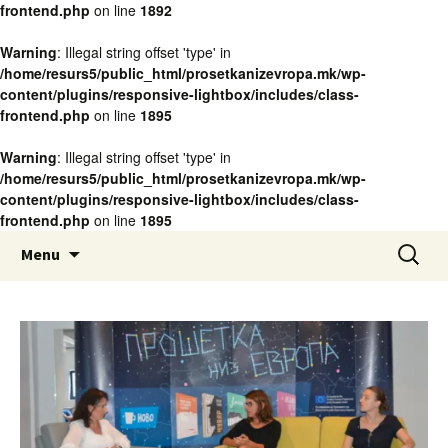
frontend.php
on line
1892
Warning
: Illegal string offset 'type' in
/home/resurs5/public_html/prosetkanizevropa.mk/wp-
content/plugins/responsive-lightbox/includes/class-
frontend.php
on line
1895
Warning
: Illegal string offset 'type' in
/home/resurs5/public_html/prosetkanizevropa.mk/wp-
content/plugins/responsive-lightbox/includes/class-
frontend.php
on line
1895
www.prosetkanizevropa.mk
Skip
Search
ПРОШЕТКА НИЗ ЕВРОПА
Menu
to
for:
content