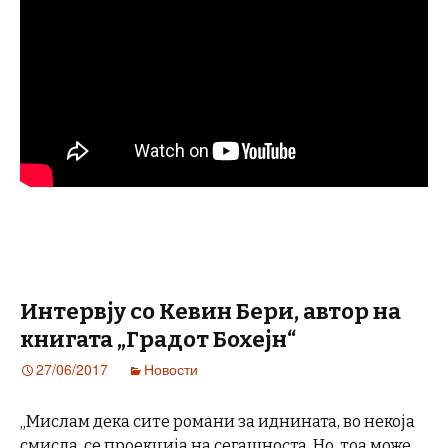
Интервју со Кевин Бери, автор на
книгата „Градот Бохејн“
27/06/2017
Новости
„Мислам дека сите романи за иднината, во некоја
смисла, се проекција на сегашноста. Но, тоа може