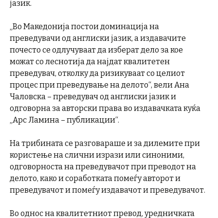
јазик.
„Во Македонија постои доминација на
преведувачи од англиски јазик, а издавачите
почесто се одлучуваат да изберат дело за кое
можат со леснотија да најдат квалитетен
преведувач, отколку да ризикуваат со целиот
процес при преведување на делото“, вели Ана
Чаловска – преведувач од англиски јазик и
одговорна за авторски права во издавачката куќа
„Арс Ламина – публикации“.
На трибината се разговараше и за дилемите при
користење на слични изрази или синоними,
одговорноста на преведувачот при преводот на
делото, како и соработката помеѓу авторот и
преведувачот и помеѓу издавачот и преведувачот.
Во однос на квалитетниот превод, уредничката