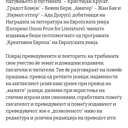
патувањето и пустината“ – Кристијан Крусат,
„Градот Бохејн“ – Кевин Бери, „Аматер“ – Жан Бак и
„Најмал отпор“ – Ада Дјоруп), добитници на
Наградата за литература на Европската унија
(European Union Prize for Literature), чиешто
издавање беше потпомогнато од програмата
„Креативна Европа“ на Европската унија.
Покрај преведувачите и лекторите, на трибината
свое учество ќе земат и домашни издавачи,
писатели и читатели. Тие ќе разговараат на повеќе
прашања: превод од ретките јазици, надменоста
на англискиот јазик како урнек при превод на
„малите“ јазици, дилеми при користење на
слични изрази или синоними, соработката помеѓу
писателот и преведувачот и помеѓу издавачот и
преведувачот, кое е „дозволеното“ ниво на
редактура и јазична редакција на преводот итн.