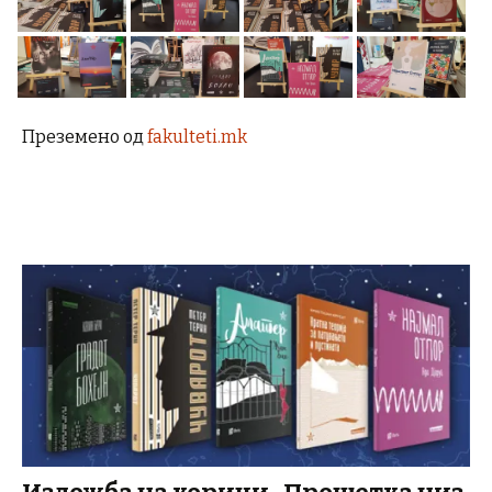
Преземено од
fakulteti.mk