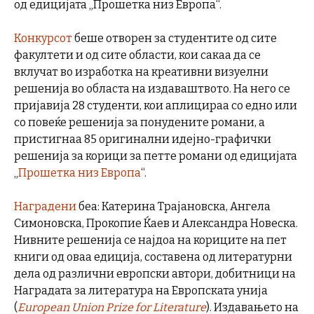
од едицијата „Прошетка низ Европа“.
Конкурсот
беше отворен за студентите од сите
факултети и од сите области, кои сакаа да се
вклучат во изработка на креативни визуелни
решенија во областа на издаваштвото. На него се
пријавија 28 студенти, кои аплицираа со едно или
со повеќе решенија за понудените романи, а
пристигнаа 85 оригинални идејно-графички
решенија за корици за петте романи од едицијата
„
Прошетка низ Европа
“.
Наградени
беа: Катерина Трајановска, Ангела
Симоновска, Прокопие Ќаев и Александра Новеска.
Нивните решенија се најдоа на кориците на пет
книги од оваа едиција, составена од литературни
дела од различни европски автори, добитници на
Наградата за литература на Европската унија
(
European Union Prize for Literature
). Издавањето на