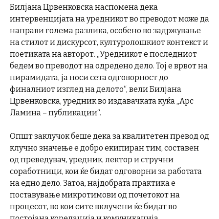
Билјана Црвенковска наспомена дека
интервенцијата на уредникот во преводот може да
направи голема разлика, особено во задржување
на стилот и дискурсот, културолошкиот контекст и
поетиката на авторот. „Уредникот е последниот
бедем во преводот на одредено дело. Тој е врвот на
пирамидата, ја носи сета одговорност до
финалниот изглед на делото“, вели Билјана
Црвенковска, уредник во издавачката куќа „Арс
Ламина – публикации“.
Општ заклучок беше дека за квалитетен превод од
клучно значење е добро екипиран тим, составен
од преведувач, уредник, лектор и стручни
соработници, кои ќе бидат одговорни за работата
на едно дело. Затоа, најдобрата практика е
поставување микротимови од почетокот на
процесот, во кои сите вклучени ќе бидат во
постојана корелација и комуникација.