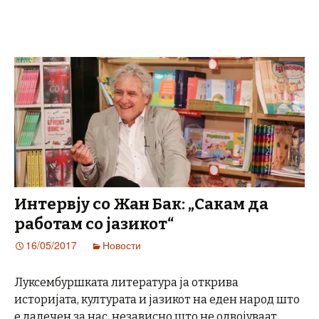
Интервју со Жан Бак: „Сакам да
работам со јазикот“
16/05/2017
Новости
Луксембуршката литература ја открива
историјата, културата и јaзикот на еден народ што
е далечен за нас, независно што не одвојуваат