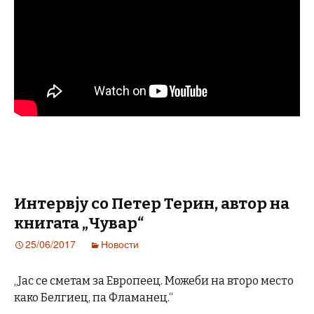
Интервју со Петер Терин, автор на
книгата „Чувар“
25/06/2017
Новости
„Јас се сметам за Европеец. Можеби на второ место
како Белгиец, па Фламанец.“