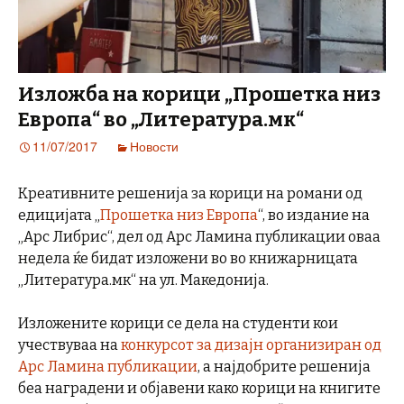
Изложба на корици „Прошетка низ
Европа“ во „Литература.мк“
11/07/2017
Новости
Креативните решенија за корици на романи од
едицијата „
Прошетка низ Европа
“, во издание на
„Арс Либрис“, дел од Арс Ламина публикации оваа
недела ќе бидат изложени во во книжарницата
„Литература.мк“ на ул. Македонија.
Изложените корици се дела на студенти кои
учествуваа на
конкурсот за дизајн организиран од
Арс Ламина публикации
, а најдобрите решенија
беа наградени и објавени како корици на книгите