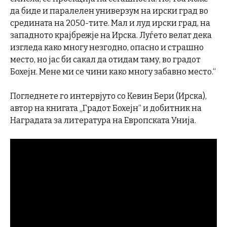
да биде и паралелен универзум на ирски град во
средината на 2050-тите. Мал и луд ирски град, на
западното крајбрежје на Ирска. Луѓето велат дека
изгледа како многу незгодно, опасно и страшно
место, но јас би сакал да отидам таму, во градот
Бохејн. Мене ми се чини како многу забавно место.“
Погледнете го интервјуто со Кевин Бери (Ирска),
автор на книгата „Градот Бохејн“ и добитник на
Наградата за литература на Европската Унија.