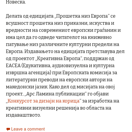
Новеска.
Делата од eдицијата „Прошетка низ Европа“ се
всушност прошетка низ приказни, искуства и
вредности на современиот европски граѓанин и
има цел да го одведе читателот на книжевно
патување низ различните културни предели на
Европа. Издавањето на едицијата претставува дел
од проектот „Креативна Европа“, поддржан од
EACEA (Едукативна, аудиовизуелна и културна
извршна агенција) при Европската комисија за
литературни преводи на европски автори на
македонски јазик. Како дел од мисијата на овој
проект, „Арс Ламина публикации“ го објави
„
Конкурсот за дизајн на корица
“ за изработка на
креативни визуелни решенија во областа на
издаваштвото.
Leave a comment