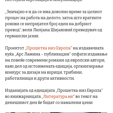
„Значајно е и да се има доволно време за целиот
процес на работа на делото, затоа што кратките
рокови се непријател број еден на добриот
превод“, вели Лилјана Шијаковиќ преведувач од
германски јазик.
Проектот „
Прошетка низ Европа
“ на издавачката
куќа „Арс Ламина – публикации“ опфати издавање
на повеќе современи романи од европски автори,
како дел од истоимената едиција, организирање
конкурс за дизајн на корици, трибини,
работилници и други активности.
Изданијата од едицијата „Прошетка низ Европа“
во книжарницата „
Литература.мк
“ во текот на
денешниот ден ќе бидат со намалени цени.