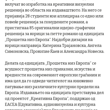
вклучат во изработка на креативни визуелни
решенија во областа на издаваштвото. На него се
пријавија 28 студенти кои аплицираа со едно или
повеќе решенија за понудените романи, а
пристигнаа 85 оригинални идејно-графички
решенија за корици за петте романи од едицијата
„Прошетка низ Европа“. Најдобри дизајни на
корици направија: Катерина Трајановска, Ангела
Симоновска, Прокопие Ќаев и Александра Новеска.
Делата од eдицијата „Прошетка низ Европа“ се
всушност прошетка низ приказни, искуства и
вредности на современиот европски граѓанин и
има цел да го одведе читателот на книжевно
патување низ различните културни предели на
Европа. Издавањето на едицијата претставува дел
од проектот „Креативна Европа“, поддржан од
EACEA (Едукативна, аудиовизуелна и културна