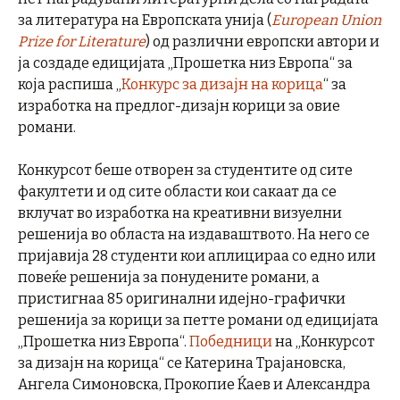
за литература на Европската унија (
European Union
Prize for Literature
) од различни европски автори и
ја создаде едицијата „Прошетка низ Европа“ за
која распиша „
Конкурс за дизајн на корица
“ за
изработка на предлог-дизајн корици за овие
романи.
Конкурсот беше отворен за студентите од сите
факултети и од сите области кои сакаат да се
вклучат во изработка на креативни визуелни
решенија во областа на издаваштвото. На него се
пријавија 28 студенти кои аплицираа со едно или
повеќе решенија за понудените романи, а
пристигнаа 85 оригинални идејно-графички
решенија за корици за петте романи од едицијата
„Прошетка низ Европа“.
Победници
на „Конкурсот
за дизајн на корица“ се Катерина Трајановска,
Ангела Симоновска, Прокопие Ќаев и Александра