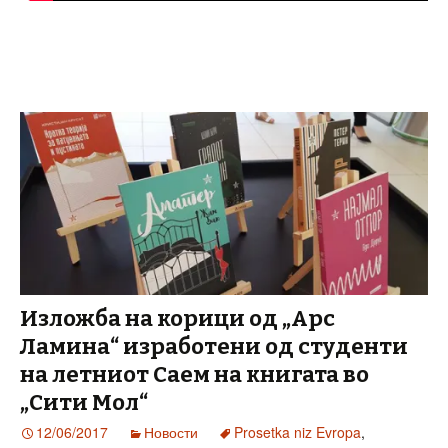
Изложба на корици од „Арс
Ламина“ изработени од студенти
на летниот Саем на книгата во
„Сити Мол“
12/06/2017
Новости
Prosetka niz Evropa
,