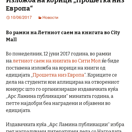
Изложба на корици „Прошетка низ
Европа“
10/06/2017
Новости
Во рамки на Летниот саем на книгата во City
Mall
Во понеделник, 12 јуни 2017 година, во рамки
на
летниот саем на книгата во Сити Мол
ќе биде
поставена изложба на корици на книги од
едицијата „
Прошетка низ Европа
“. Кориците се
дела на студенти кои аплицираа на отворениот
конкурс што го организираше издавачката куќа
„Арс Ламина публикации“ минатата година, а
петте најдобри беа наградени и објавени во
едицијата.
Издавачката куќа „Арс Ламина публикации“ избра
пет наградувани литературни дела со Наградата