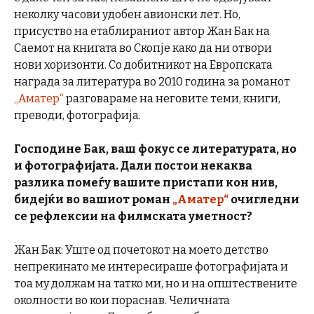
неколку часови удобен авионски лет. Но,
присуство на етаблираниот автор Жан Бак на
Саемот на книгата во Скопје како да ни отвори
нови хоризонти. Со добитникот на Европската
награда за литература во 2010 година за романот
„Аматер“
разговараме на неговите теми, книги,
преводи, фотографија.
Господине Бак, ваш фокус се литературата, но
и фотографијата. Дали постои некаква
разлика помеѓу вашите пристапи кон нив,
бидејќи во вашиот роман
„Аматер“
очигледни
се рефлексии на филмската уметност?
Жан Бак: Уште од почетокот на моето детство
непрекинато ме интересираше фотографијата и
тоа му должам на татко ми, но и на општествените
околности во кои пораснав. Челичната