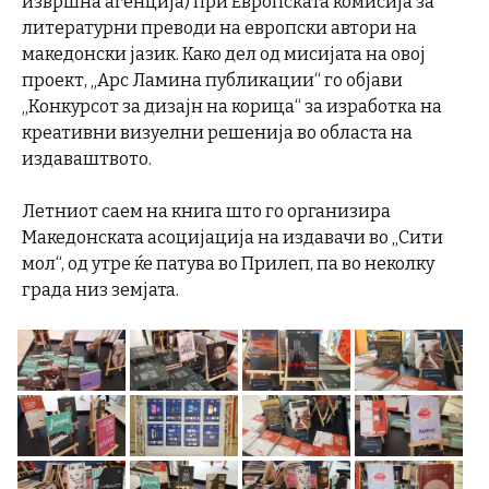
извршна агенција) при Европската комисија за
литературни преводи на европски автори на
македонски јазик. Како дел од мисијата на овој
проект, „Арс Ламина публикации“ го објави
„Конкурсот за дизајн на корица“ за изработка на
креативни визуелни решенија во областа на
издаваштвото.
Летниот саем на книга што го организира
Македонската асоцијација на издавачи во „Сити
мол“, од утре ќе патува во Прилеп, па во неколку
града низ земјата.