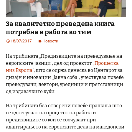
За квалитетно преведена книга
потребна е работа во тим
18/07/2017
Новости
Нa трибината „Предизвиците на преведување на
европските јазици“, дел од проектот „
Прошетка
низ Европа
“, што се одржа денеска во Центарот за
дизајн и иновации „Јавна соба“, учествуваа повеќе
преведувачи, лектори, уредници и претставници
од издавачките куќи.
На трибината беа отворени повеќе прашања што
се однесуваат на процесот на работа и
предизвиците со кои се соочуваат при
адаптирањето на европските дела на македонски