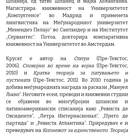
Шпанија, од татко Шпанец и мајка Холанѓанка.
Магистрира книжевност на Универзитетот
„Компултенсе“ во Мадрид и применета
лингвистика на Меѓународниот универзитет
„Менендез Пелајо“ во Сантандер и на Институтот
„Сервантес“. Потоа, докторира компаративна
книжевност на Универзитетот во Амстердам.
Крусат е автор на
Статуи
(Пре-Текстос,
2006),
Спокојни во време на војна
(Пре-Текстос,
2010) и
Кратка теорија за патувањето и
пустината
(Пре-Текстос, 2011). Во 2010 година ја
добива меѓународната награда за раскази „Мануел
Љано“. Неговите есеи, преводи и книжевни студии
се објавени во многубројни шпански и
латиноамерикански списанија како „Ревиста де
Оксиденте“, „Летра Интернасионал“, „Пунто де
партида“ и „Ревиста Атлантика“
.
Приредувач е и
преведувач на
Копнежот за единственото
.
Теорија