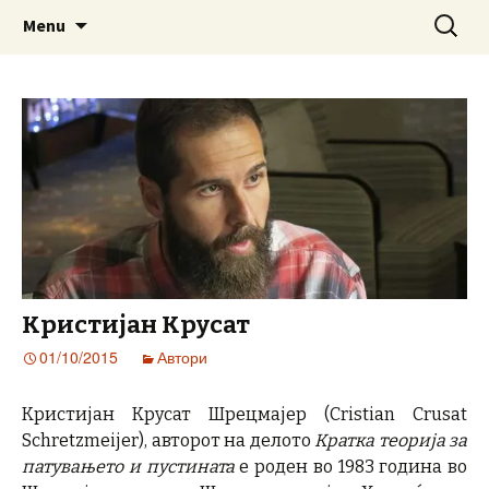
www.prosetkanizevropa.mk
Skip
Search
ПРОШЕТКА НИЗ ЕВРОПА
Menu
to
for:
content
Кристијан Крусат
01/10/2015
Автори
Кристијан Крусат Шрецмајер (Cristian Crusat
Schretzmeijer), авторот на делото
Кратка теорија за
патувањето и пустината
е роден во 1983 година во