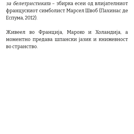
за белетристиката
– збирка есеи од влијателниот
францускиот симболист Марсел Швоб (Пахинас де
Еспума, 2012).
Живеел во Франција, Мароко и Холандија, а
моментно предава шпански јазик и книжевност
во странство.