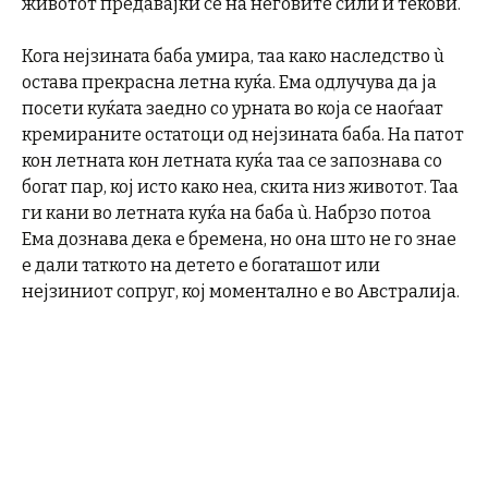
животот предавајќи се на неговите сили и текови.
Кога нејзината баба умира, таа како наследство ù
остава прекрасна летна куќа. Ема одлучува да ја
посети куќата заедно со урната во која се наоѓаат
кремираните остатоци од нејзината баба. На патот
кон летната кон летната куќа таа се запознава со
богат пар, кој исто како неа, скита низ животот. Таа
ги кани во летната куќа на баба ù. Набрзо потоа
Ема дознава дека е бремена, но она што не го знае
е дали таткото на детето е богаташот или
нејзиниот сопруг, кој моментално е во Австралија.