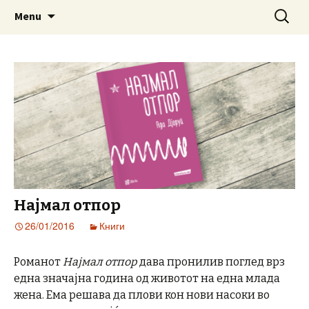
www.prosetkanizevropa.mk
Skip
Search
ПРОШЕТКА НИЗ ЕВРОПА
Menu
to
for:
content
Најмал отпор
26/01/2016
Книги
Романот
Најмал отпор
дава пронилив поглед врз
една значајна година од животот на една млада
жена. Ема решава да плови кон нови насоки во