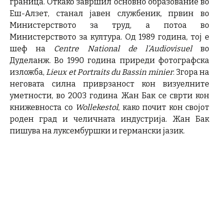
граница. Откако завршил основно образование во
Еш-Алзет, станал јавен службеник, првин во
Министерството за труд, а потоа во
Министерството за култура. Од 1989 година, тој е
шеф на
Centre National de l’Audiovisuel
во
Дуделанж. Во 1990 година приреди фотографска
изложба,
Lieux et Portraits du Bassin minier
. Згора на
неговата силна приврзаност кон визуелните
уметности, во 2003 година Жан Бак се сврти кон
книжевноста со
Wollekestol
, како почит кон својот
роден град и челичната индустрија. Жан Бак
пишува на луксембуршки и германски јазик.