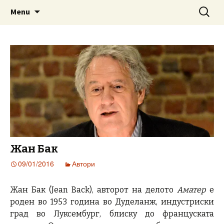
www.prosetkanizevropa.mk
Skip
Search
ПРОШЕТКА НИЗ ЕВРОПА
Menu
to
for:
content
Жан Бак
09/01/2016
Автори
Жан Бак (Jean Back), авторот на делото
Аматер
е
роден во 1953 година во Дуделанж, индустриски
град во Луксембург, блиску до француската