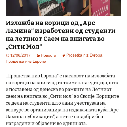
Изложба на корици од „Арс
Ламина“ изработени од студенти
на летниот Саем на книгата во
„Сити Мол“
12/06/2017
Новости
Prosetka niz Evropa
,
Прошетка низ Европа
„Прошетка низ Европа“ е насловот на изложбата
на корици на книги од истоимената едиција, што
е поставена од денеска во рамките на Летниот
саем на книгата во „Сити мол“ во Скопје. Кориците
се дела на студенти што лани учествуваа на
конкурс во организација на издавачката куќа „Арс
Ламина публикации“, а петте најдобри беа
наградени и објавени во едицијата.