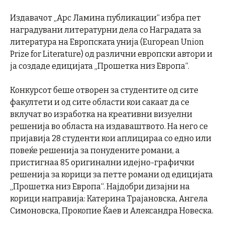
Издавачот „Арс Ламина публикации“ избра пет
наградувани литературни дела со Наградата за
литература на Европската унија (European Union
Prize for Literature) од различни европски автори и
ја создаде едицијата „Прошетка низ Европа“.
Конкурсот беше отворен за студентите од сите
факултети и од сите области кои сакаат да се
вклучат во изработка на креативни визуелни
решенија во областа на издаваштвото. На него се
пријавија 28 студенти кои аплицираа со едно или
повеќе решенија за понудените романи, а
пристигнаа 85 оригинални идејно-графички
решенија за корици за петте романи од едицијата
„Прошетка низ Европа“. Најдобри дизајни на
корици направија: Катерина Трајановска, Ангела
Симоновска, Прокопие Ќаев и Александра Новеска.