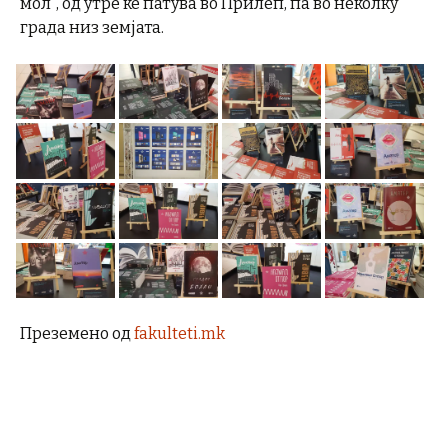
мол“, од утре ќе патува во Прилеп, па во неколку
града низ земјата.
Преземено од
fakulteti.mk