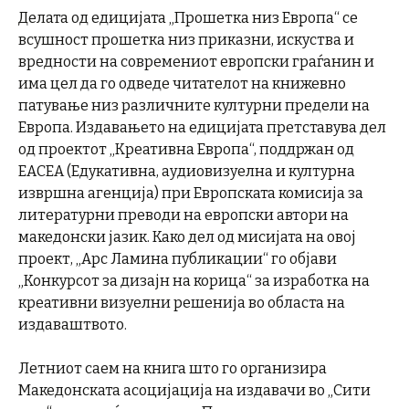
Делата од eдицијата „Прошетка низ Европа“ се
всушност прошетка низ приказни, искуства и
вредности на современиот европски граѓанин и
има цел да го одведе читателот на книжевно
патување низ различните културни предели на
Европа. Издавањето на едицијата претставува дел
од проектот „Креативна Европа“, поддржан од
EACEA (Едукативна, аудиовизуелна и културна
извршна агенција) при Европската комисија за
литературни преводи на европски автори на
македонски јазик. Како дел од мисијата на овој
проект, „Арс Ламина публикации“ го објави
„Конкурсот за дизајн на корица“ за изработка на
креативни визуелни решенија во областа на
издаваштвото.
Летниот саем на книга што го организира
Македонската асоцијација на издавачи во „Сити