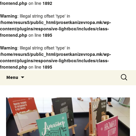
frontend.php
on line
1892
Warning
: Illegal string offset 'type' in
/home/resurs5/public_html/prosetkanizevropa.mk/wp-
content/plugins/responsive-lightbox/includes/class-
frontend.php
on line
1895
Warning
: Illegal string offset 'type' in
/home/resurs5/public_html/prosetkanizevropa.mk/wp-
content/plugins/responsive-lightbox/includes/class-
frontend.php
on line
1895
www.prosetkanizevropa.mk
Skip
Search
ПРОШЕТКА НИЗ ЕВРОПА
Menu
to
for:
content