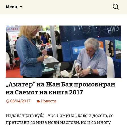
www.prosetkanizevropa.mk
Skip
Search
ПРОШЕТКА НИЗ ЕВРОПА
Menu
to
for:
content
„Аматер“ на Жан Бак промовиран
на Саемот на книга 2017
06/04/2017
Новости
Издавачката куќа „Арс Ламина“, како и досега, се
претстави со низа нови наслови, но и со многу