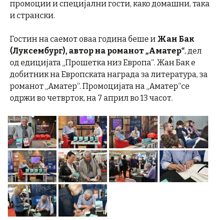
промоции и специјални гости, како домашни, така
и странски.
Гостин на саемот оваа година беше и
Жан Бак
(Луксембург), автор на романот „Аматер“
, дел
од едицијата „Прошетка низ Европа“. Жан Бак е
добитник на Европската награда за литература, за
романот „Аматер“. Промоцијата на „Аматер“се
одржи во четврток, на 7 април во 13 часот.