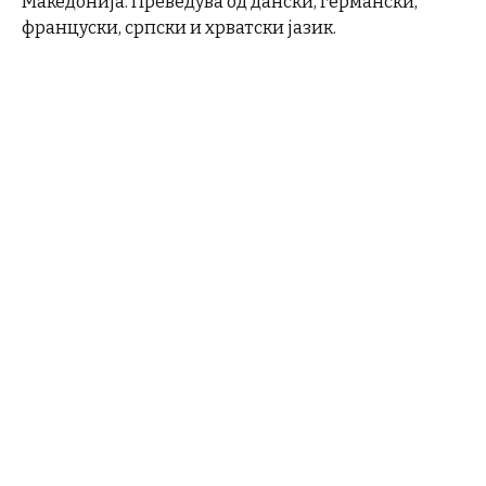
Македонија. Преведува од дански, германски,
француски, српски и хрватски јазик.