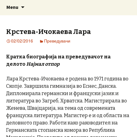
www.prosetkanizevropa.mk
Skip
Search
ПРОШЕТКА НИЗ ЕВРОПА
Menu
to
for:
content
Крстева-Ичокаева Лара
02/02/2016
Преведувачи
Кратка биографија на преведувачот на
делото
Најмал отпор
Лара Крстева-Ичокаева е родена во 1971 година во
Скопје. Завршила гимназија во Еснес, Данска.
Дипломирала германски и француски јазик и
литература во Загреб, Хрватска. Магистрирала во
Женева, Швајцарија, на тема од современата
француска литература. Магистер е и од областа на
деловното право. Работи како раководител на
Германската стопанска комора во Република