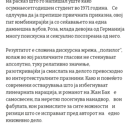
на расказ што го напишал уште како
осумнаесетгодишен студент во 1971 година. Се
одлучува да ја препише првичната приказна, овој
пат комбинирајќи ја со сеќавањето на една
дамнешна љубов, Роза, млада девојка од Германија
многу поискусна и сексуално посозреана од него.
Резултатот е сложена дискурсна мрежа, „полилог“,
колаж во кој различните гласови не стекнуваат
апсолутно, туку релативно значење,
разоткривајќи ја смислата на делото превосходно
во интертекстуалните празнини. Како и повеќето
современи остварувања што ја избегнуваат
линеарната нарација, и романот на Жан Бак е
самосвесен, па неретко посегнува нанадвор, вон
фабулата, кон размислите за сите можности и
ризици што се исправаат пред авторот на едно
книжевно дело.