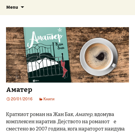
www.prosetkanizevropa.mk
Skip
Search
ПРОШЕТКА НИЗ ЕВРОПА
Menu
to
for:
content
Аматер
20/01/2016
Книги
Краткиот роман на Жан Бак,
Аматер
, вдомува
комплексен наратив. Дејството на романот е
сместено во 2007 година, кога нараторот наидува