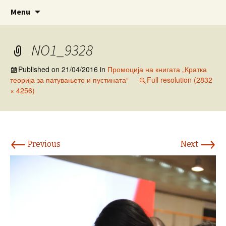
www.prosetkanizevropa.mk
Skip
Search
ПРОШЕТКА НИЗ ЕВРОПА
Menu
to
for:
content
NO1_9328
Published on
21/04/2016
in
Промоција на книгата „Кратка
теорија за патувањето и пустината“
Full resolution (2832
× 4256)
←
→
Previous
Next