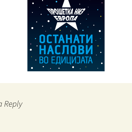
Пујовска Ели
Кратка теорија за
Кристијан Крусат
патувањето и
Ристовска Марија
пустината
a Reply