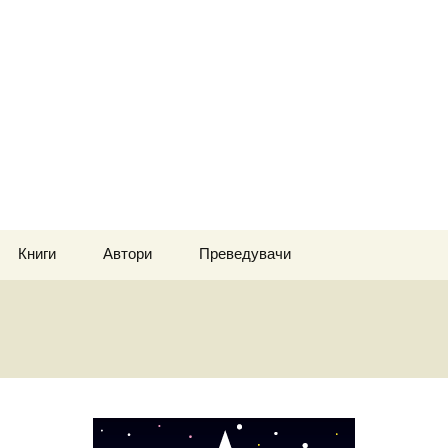
А НИЗ ЕВРОПА
Книги
Автори
Преведувачи
Најмал отпор
Ада Дјоруп
Крстева-Ичокаева
Лара
Аматер
Жан Бак
Чочкова Ксенија
Градот Бохејн
Кевин Бери
Георгиевски Драган
Чувар
Петер Терин