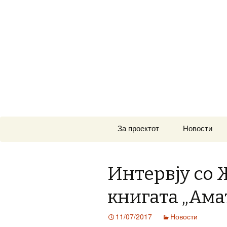
www.prosetkanizevropa.mk
ПРОШЕТК
Skip
За проектот
Новости
to
content
Интервју со 
книгата „Ама
11/07/2017
Новости